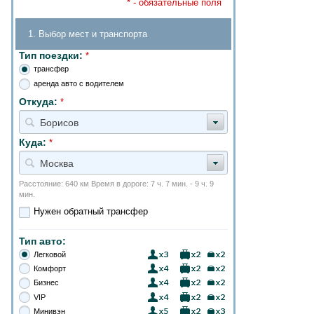
* - обязательные поля
1. Выбор мест и транспорта
Тип поездки:
*
трансфер
аренда авто с водителем
Откуда:
*
Борисов
Куда:
*
Москва
Расстояние: 640 км Время в дороге: 7 ч. 7 мин. - 9 ч. 9
мин.
Нужен обратный трансфер
Тип авто:
Легковой
Комфорт
Бизнес
VIP
Минивэн