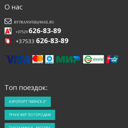
О нас
BYTRANSFER@MAIL.RU
626-83-89
+37529
626-83-89
+37533
Топ поездок:
АЭРОПОРТ "МИНСК-2"
ТРАНСФЕР ПО ГОРОДАМ
ТАКСИ МИНСК - МОСКВА