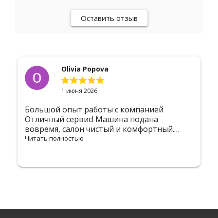
Оставить отзыв
Olivia Popova
1 июня 2026
Большой опыт работы с компанией
Отличный сервис! Машина подана
вовремя, салон чистый и комфортный.
Водитель вежливый, помог с тяжелым
Читать полностью
багажом и довез аккуратно, без резких
движений. Вообще сервис шикарный
рекомендую .