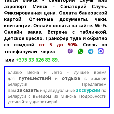
такси Минск - Санаторий Случь или
аэропорт Минск
-
Санаторий Случь.
Фикси­рован­ная цена. Оплата банковской
картой. Отчетные документы, чеки,
квитанции. Онлайн оплата на сайте. Wi-Fi.
Онлайн заказ. Встреча с табличкой.
Детское кресло. Трансфер туда и обратно
со скидкой
от 5 до 50%.
Связь по
телефону
или через
+375 33 626 83 89
.
или
Близко Весна
и Лето
- лучшее время
путешествий
отдыха
для
и
в Зимней
Беларуси! Предлагаем
заказать
экскурсии
Вам
индивидуальные
по
Беларуси с выездом из Минска. Подробности
уточняйте у диспетчера!