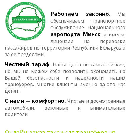
Работаем за­кон­­но.
Мы
обес­пе­­чи­ваем транс­порт­­ное
обслу­­жи­вание На­циональ­­ного
аэро­пор­та Минск
и имеем
лицен­зии на перевозки
пассажиров по территории Республики Беларусь и
за ее пределами.
Честный тариф.
Наши цены не самые низкие,
но мы не можем себе позволить экономить на
Вашей безопасности и надежности наших
трансферов. Многие клиенты именно за это нас
ценят.
С нами
комфортно.
Чистые и досмотренные
—
автомобили, вежливые и внимательные
водители.
Онлайн-заказ такси для трансфера из