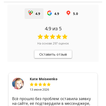
4.9
4.9
5.0
4.9
из 5
На основе
297
оценок
Оставить отзыв
Егор Быстров
2 июня 2026
 заявку
Хочу выразить огромную благодарнос
нджере,
компании за безупречную организаци