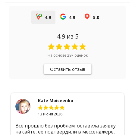
4.9
4.9
5.0
4.9
из 5
На основе
297
оценок
Оставить отзыв
ate Moiseenko
Егор Б
 июня 2026
2 июня 2
 без проблем: оставила заявку
Хочу выразить 
её подтвердили в мессенджере,
компании за бе