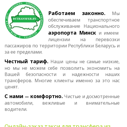
Работаем за­кон­­но.
Мы
обес­пе­­чи­ваем транс­порт­­ное
обслу­­жи­вание На­циональ­­ного
аэро­пор­та Минск
и имеем
лицен­зии на перевозки
пассажиров по территории Республики Беларусь и
за ее пределами.
Честный тариф.
Наши цены не самые низкие,
но мы не можем себе позволить экономить на
Вашей безопасности и надежности наших
трансферов. Многие клиенты именно за это нас
ценят.
С нами
комфортно.
Чистые и досмотренные
—
автомобили, вежливые и внимательные
водители.
Онлайн-заказ такси для трансфера из