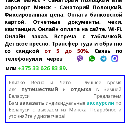
такси Минск - Санаторий Полоцкий или
аэропорт Минск
-
Санаторий Полоцкий.
Фикси­рован­ная цена. Оплата банковской
картой. Отчетные документы, чеки,
квитанции. Онлайн оплата на сайте. Wi-Fi.
Онлайн заказ. Встреча с табличкой.
Детское кресло. Трансфер туда и обратно
со скидкой
от 5 до 50%.
Связь по
телефону
или через
+375 33 626 83 89
.
или
Близко Весна
и Лето
- лучшее время
путешествий
отдыха
для
и
в Зимней
Беларуси! Предлагаем
заказать
экскурсии
Вам
индивидуальные
по
Беларуси с выездом из Минска. Подробности
уточняйте у диспетчера!