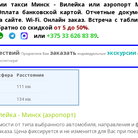
ями такси Минск - Вилейка или аэропорт 
 Оплата банковской картой. Отчетные докум
 сайте. Wi-Fi. Онлайн заказ. Встреча с табли
братно со скидкой
от 5 до 50%.
+375 33 626 83 89
.
или
ествий
заказать
экскурсии
! Предлагаем Вам
индивидуальные
испетчера!
сфера
Расстояние
111 км.
134 км.
ейка - Минск (аэропорт)
мости от типа выбранного автомобиля, направления и
аза. Цена фиксируется и не изменится для Вас при пое