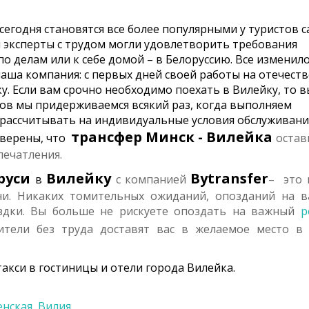
 сегодня становятся все более популярными у туристов 
и эксперты с трудом могли удовлетворить требования
о делам или к себе домой – в Белоруссию. Все изменило
наша компания: с первых дней своей работы на отечест
у. Если вам срочно необходимо поехать в Вилейку, то в
пов мы придерживаемся всякий раз, когда выполняем
 рассчитывать на индивидуальные условия обслуживани
трансфер
Минск - Вилейка
уверены, что
остав
печатления.
руси
Вилейку
Bytransfer
в
с компанией
– это 
ни. Никаких томительных ожиданий, опозданий на 
здки. Вы больше не рискуете опоздать на важный
р
тели без труда доставят вас в желаемое место в
акси в гостиницы и отели города Вилейка.
енская
,
Вилия
.