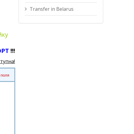
Transfer in Belarus
йку
ОРТ
!!!
ступна!
 поля