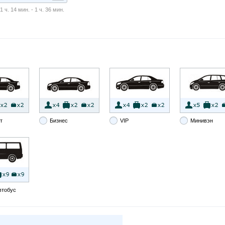
 ч. 14 мин. - 1 ч. 36 мин.
т
Бизнес
VIP
Минивэн
втобус