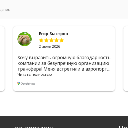
ценок
Егор Быстров
Максим
2 июня 2026
1 июня 2
азить огромную благодарность
Заказывал транс
и за безупречную организацию
Минска в Вильн
а! Меня встретили в аэропорту
отлично.Водител
кой — сразу почувствовал себя
табличкой, помо
лностью
Читать полностью
о. Водитель был вежлив и
чистая, кондици
ен, машина чистая и уютная.
быстро и без пр
их задержек доставили в
аккуратно.Отдел
 — дорога прошла незаметно
подстроились п
я приятной атмосфере и
рейса.Обязатель
у маршруту. Всё чётко,
ещё.Рекомендую
онально, на высшем уровне.
но 5 звёзд! Буду
овать вас друзьям и
Топ поездок:
По