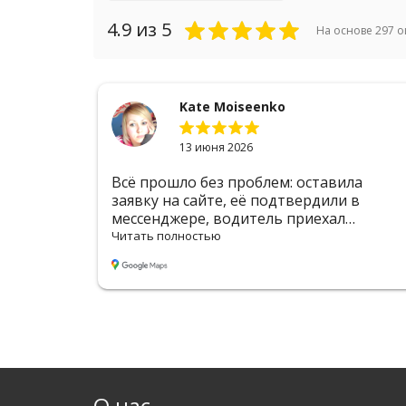
4.9
из 5
На основе
297
о
Kate Moiseenko
13 июня 2026
сё прошло без проблем: оставила
Хочу выр
аявку на сайте, её подтвердили в
компани
ессенджере, водитель приехал
трансфер
овремя. Цена адекватная, оформление
с таблич
итать полностью
Читать по
добное
комфортн
пунктуал
Без лишн
Вильнюс
благодар
отличном
професси
Однознач
рекоменд
О нас