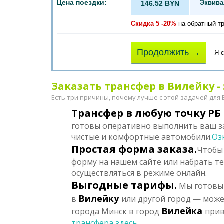
Цена поездки:
Эквива
146.52 BYN
Скидка 5 -20%
на обратный т
Продолжить →
Я 
Заказать трансфер в Вилейку - 
Есть три причины, почему лучше с этой задачей для
Трансфер в любую точку РБ 
готовы оперативно выполнить ваш за
чистые и комфортные автомобили.
Оз
Простая форма заказа.
Чтобы 
форму на нашем сайте или набрать т
осуществляться в режиме онлайн.
Выгодные тарифы.
Мы готовы 
Вилейку
в
или другой город — може
Вилейка
города Минск в город
прив
трансфера здесь...