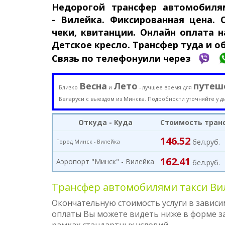
Недорогой трансфер авто­моби­л
-
Вилейка. Фикси­рован­ная цена.
чеки, квитанции. Онлайн оплата на
Детское кресло. Трансфер туда и о
Связь по телефону
или через
Весна
Лето
путеш
Близко
и
- лучшее время для
Беларуси с выездом из Минска. Подробности уточняйте у д
Откуда - Куда
Стоимость тран
146.52
бел.руб.
Город Минск -
Вилейка
162.41
Аэропорт "Минск" - Вилейка
бел.руб.
Трансфер автомобилями такси Вил
Окончательную стоимость услуги в зависи
оплаты Вы можете видеть ниже в форме зак