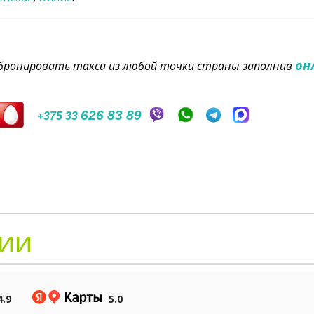
он
забронировать такси из любой точки страны заполнив
626 83 89
+375 33
ии
4.9
5.0