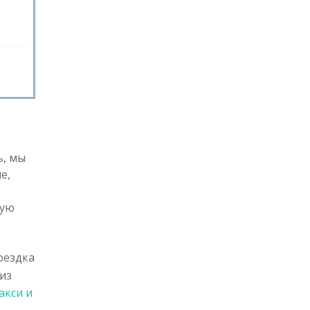
ь, мы
е,
тую
оездка
из
акси и