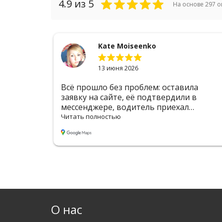
4.9
из 5
На основе
297
о
Kate Moiseenko
13 июня 2026
 до
Всё прошло без проблем: оставила
омендую
заявку на сайте, её подтвердили в
мессенджере, водитель приехал
вовремя. Цена адекватная, оформление
Читать полностью
удобное
О нас