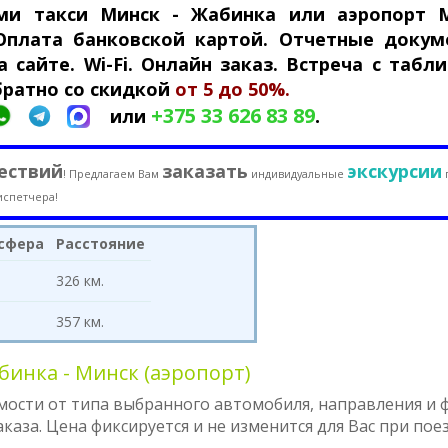
ями такси Минск - Жабинка или аэропорт 
 Оплата банковской картой. Отчетные докум
 сайте. Wi-Fi. Онлайн заказ. Встреча с табли
братно со скидкой
от 5 до 50%.
+375 33 626 83 89
.
или
ествий
заказать
экскурсии
! Предлагаем Вам
индивидуальные
испетчера!
сфера
Расстояние
326 км.
357 км.
инка - Минск (аэропорт)
мости от типа выбранного автомобиля, направления и
аза. Цена фиксируется и не изменится для Вас при пое