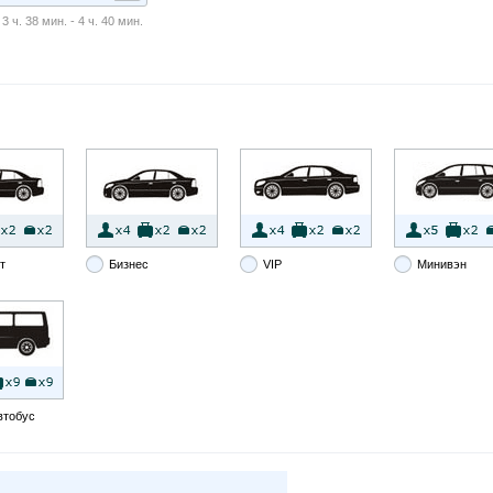
 ч. 38 мин. - 4 ч. 40 мин.
т
Бизнес
VIP
Минивэн
втобус