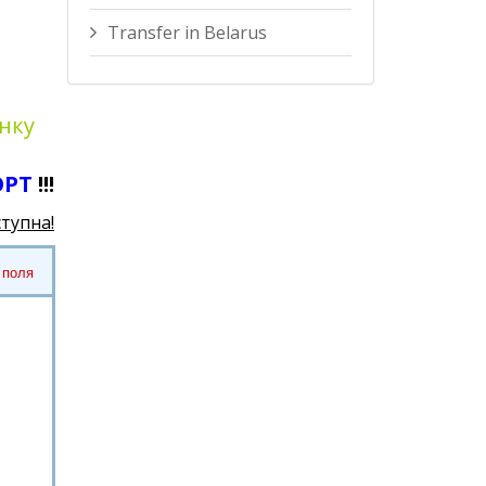
Transfer in Belarus
нку
ОРТ
!!!
ступна!
 поля