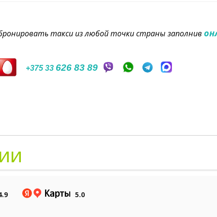
он
забронировать такси из любой точки страны заполнив
626 83 89
+375 33
ии
4.9
5.0