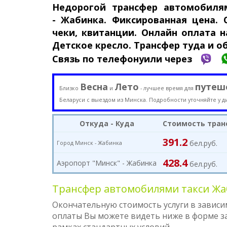
Недорогой трансфер авто­моби­л
-
Жабинка. Фикси­рован­ная цена.
чеки, квитанции. Онлайн оплата на
Детское кресло. Трансфер туда и о
Связь по телефону
или через
Весна
Лето
путеш
Близко
и
- лучшее время для
Беларуси с выездом из Минска. Подробности уточняйте у д
Откуда - Куда
Стоимость тран
391.2
бел.руб.
Город Минск -
Жабинка
428.4
Аэропорт "Минск" - Жабинка
бел.руб.
Трансфер автомобилями такси Жаб
Окончательную стоимость услуги в зависи
оплаты Вы можете видеть ниже в форме зак