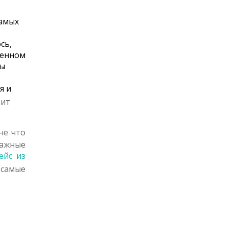
самых
сь,
венном
вы
я и
вит
не что
важные
ейс из
 самые