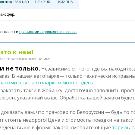
ентно:
136.9 USD
117.4 EUR
11032 RUB
рансфер.
согласен с
правилами оформления заказа
.
это к нам!
 Вас справимся именно мы:
и не только.
Независимо от того, где вы находитес
каз. В нашем автопарке— только технически исправны
накомиться с автопарком можно здесь...
заказать такси в Жабинку, достаточно заполнить прос
елефон, указанный выше. Обработка вашей заявки будет
доказать вам, что трансфер по Белоруссии — будь то п
т стоить недорого! Цена и стоимость поездки на такси 
ведена выше в форме заказа, смотрите общие
тарифы т