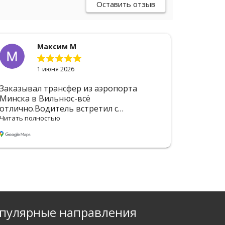
Оставить отзыв
Максим М
1 июня 2026
Заказывал трансфер из аэропорта
Большо
Минска в Вильнюс-всё
Отличн
отлично.Водитель встретил с
вовремя
табличкой, помог с сумками.Машина
Водите
Читать полностью
Читать п
чистая, кондиционер работал.Доехали
багажом
быстро и без пробок, водитель ехал
движен
аккуратно.Отдельное спасибо за то, что
рекомен
подстроились под задержку
рейса.Обязательно обращусь
ещё.Рекомендую эту компанию.
пулярные направления