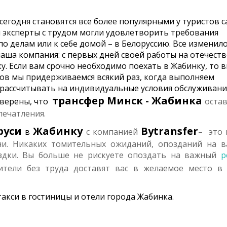
 сегодня становятся все более популярными у туристов 
и эксперты с трудом могли удовлетворить требования
о делам или к себе домой – в Белоруссию. Все изменило
наша компания: с первых дней своей работы на отечест
у. Если вам срочно необходимо поехать в Жабинку, то 
пов мы придерживаемся всякий раз, когда выполняем
 рассчитывать на индивидуальные условия обслуживани
трансфер
Минск - Жабинка
уверены, что
оста
печатления.
руси
Жабинку
Bytransfer
в
с компанией
– это 
ни. Никаких томительных ожиданий, опозданий на 
здки. Вы больше не рискуете опоздать на важный
р
тели без труда доставят вас в желаемое место в
акси в гостиницы и отели города Жабинка.