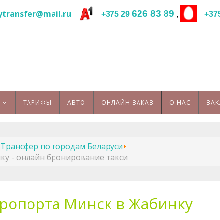
ytransfer@mail.ru
626 83 89
+375 29
,
+37
ТАРИФЫ
АВТО
ОНЛАЙН ЗАКАЗ
О НАС
ЗАК
Трансфер по городам Беларуси
ку - онлайн бронирование такси
эропорта Минск в Жабинку