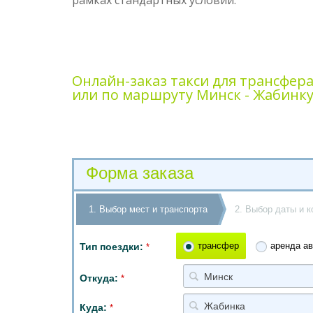
рамках стандартных условий.
Онлайн-заказ такси для трансфер
или по маршруту Минск - Жабинку
Форма заказа
1. Выбор мест и транспорта
2. Выбор даты и к
трансфер
аренда ав
Тип поездки:
*
Минск
Откуда:
*
Жабинка
Куда:
*