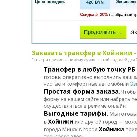
Цена поездки:
Эквивален
420 BYN
Скидка 5 -20%
на обратный т
Продолжить →
Я 
Заказать трансфер в Хойники - 
Есть три причины, почему лучше с этой задачей для
Трансфер в любую точку РБ 
готовы оперативно выполнить ваш за
чистые и комфортные автомобили.
Оз
Простая форма заказа.
Чтобы 
форму на нашем сайте или набрать т
осуществляться в режиме онлайн.
Выгодные тарифы.
Мы готовы 
Хойники
в
или другой город — може
Хойники
города Минск в город
прив
трансфера здесь...