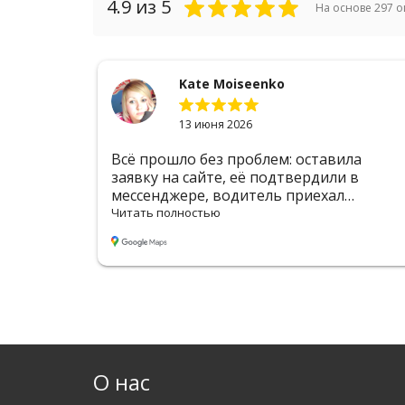
4.9
из 5
На основе
297
о
Kate Moiseenko
13 июня 2026
 до
Всё прошло без проблем: оставила
омендую
заявку на сайте, её подтвердили в
мессенджере, водитель приехал
вовремя. Цена адекватная, оформление
Читать полностью
удобное
О нас