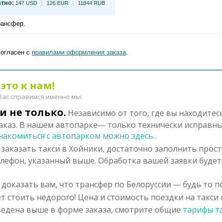
тно:
147 USD
126 EUR
11844 RUB
рансфер.
согласен с
правилами оформления заказа
.
это к нам!
 Вас справимся именно мы:
и не только.
Независимо от того, где вы находитес
каз. В нашем автопарке— только технически исправны
накомиться с автопарком можно здесь...
заказать такси в Хойники, достаточно заполнить прос
елефон, указанный выше. Обработка вашей заявки будет
доказать вам, что трансфер по Белоруссии — будь то п
т стоить недорого! Цена и стоимость поездки на такси 
едена выше в форме заказа, смотрите общие
тарифы т