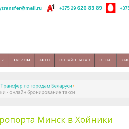
ytransfer@mail.ru
626 83 89
+375 29
,
+37
ТАРИФЫ
АВТО
ОНЛАЙН ЗАКАЗ
О НАС
ЗАК
Трансфер по городам Беларуси
ки - онлайн бронирование такси
эропорта Минск в Хойники