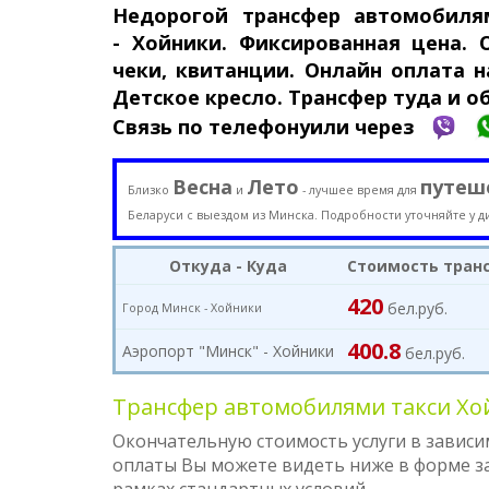
Недорогой трансфер авто­моби­л
-
Хойники. Фикси­рован­ная цена.
чеки, квитанции. Онлайн оплата на
Детское кресло. Трансфер туда и о
Связь по телефону
или через
Весна
Лето
путеш
Близко
и
- лучшее время для
Беларуси с выездом из Минска. Подробности уточняйте у д
Откуда - Куда
Стоимость тран
420
бел.руб.
Город Минск -
Хойники
400.8
Аэропорт "Минск" - Хойники
бел.руб.
Трансфер автомобилями такси Хой
Окончательную стоимость услуги в зависи
оплаты Вы можете видеть ниже в форме зак