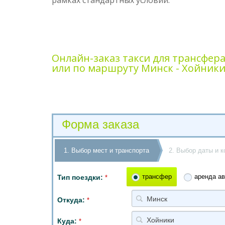
рамках стандартных условий.
Онлайн-заказ такси для трансфер
или по маршруту Минск - Хойники
Форма заказа
1. Выбор мест и транспорта
2. Выбор даты и к
трансфер
аренда ав
Тип поездки:
*
Минск
Откуда:
*
Хойники
Куда:
*