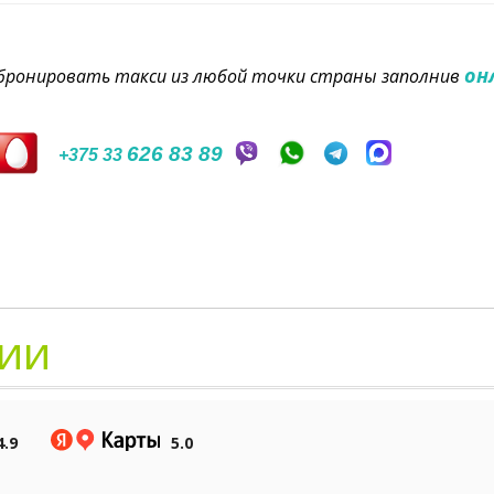
он
забронировать такси из любой точки страны заполнив
626 83 89
+375 33
ии
4.9
5.0