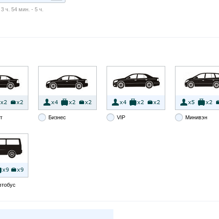
 ч. 54 мин. - 5 ч.
т
Бизнес
VIP
Минивэн
втобус