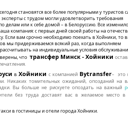
 сегодня становятся все более популярными у туристов 
и эксперты с трудом могли удовлетворить требования
о делам или к себе домой – в Белоруссию. Все изменило
наша компания: с первых дней своей работы на отечест
у. Если вам срочно необходимо поехать в Хойники, то 
пов мы придерживаемся всякий раз, когда выполняем
 рассчитывать на индивидуальные условия обслуживани
трансфер
Минск - Хойники
уверены, что
остав
печатления.
руси
Хойники
Bytransfer
в
с компанией
– это 
ни. Никаких томительных ожиданий, опозданий на 
здки. Вы больше не рискуете опоздать на важный
р
тели без труда доставят вас в желаемое место в
акси в гостиницы и отели города Хойники.