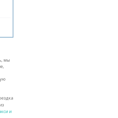
ь, мы
е,
тую
оездка
из
акси и