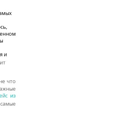
самых
сь,
венном
вы
я и
ит
не что
важные
ейс из
 самые