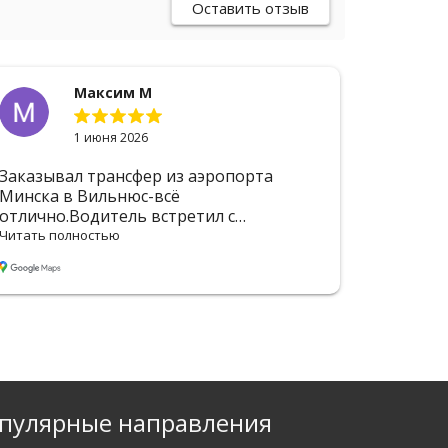
Оставить отзыв
Максим М
1 июня 2026
Заказывал трансфер из аэропорта
Большо
Минска в Вильнюс-всё
Отличн
отлично.Водитель встретил с
вовремя
табличкой, помог с сумками.Машина
Водите
Читать полностью
Читать п
чистая, кондиционер работал.Доехали
багажом
быстро и без пробок, водитель ехал
движен
аккуратно.Отдельное спасибо за то, что
рекомен
подстроились под задержку
рейса.Обязательно обращусь
ещё.Рекомендую эту компанию.
пулярные направления