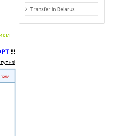
Transfer in Belarus
ики
ОРТ
!!!
ступна!
 поля