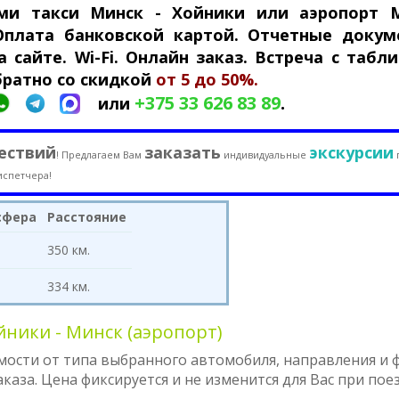
ями такси Минск - Хойники или аэропорт 
 Оплата банковской картой. Отчетные докум
 сайте. Wi-Fi. Онлайн заказ. Встреча с табли
братно со скидкой
от 5 до 50%.
+375 33 626 83 89
.
или
ествий
заказать
экскурсии
! Предлагаем Вам
индивидуальные
испетчера!
сфера
Расстояние
350 км.
334 км.
ники - Минск (аэропорт)
мости от типа выбранного автомобиля, направления и
аза. Цена фиксируется и не изменится для Вас при пое