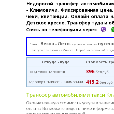
Недорогой трансфер авто­моби­ля
-
Климовичи. Фикси­рован­ная цена
чеки, квитанции. Онлайн оплата на
Детское кресло. Трансфер туда и о
Связь по телефону
или через
Весна
Лето
путеш
Близко
и
- лучшее время для
Беларуси с выездом из Минска. Подробности уточняйте у д
Откуда - Куда
Стоимость тр
396
бел.руб.
Город Минск -
Климовичи
415.2
Аэропорт "Минск" - Климовичи
бел.руб.
Трансфер автомобилями такси Кли
Окончательную стоимость услуги в зависи
оплаты Вы можете видеть ниже в форме зак