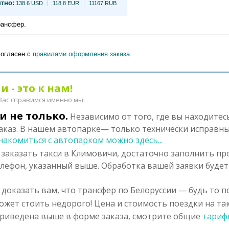
тно:
138.6 USD
118.8 EUR
11167 RUB
рансфер.
согласен с
правилами оформления заказа
.
 - это к нам!
 Вас справимся именно мы:
и не только.
Независимо от того, где вы находитес
каз. В нашем автопарке— только технически исправны
накомиться с автопарком можно здесь...
заказать такси в Климовичи, достаточно заполнить пр
елефон, указанный выше. Обработка вашей заявки будет
доказать вам, что трансфер по Белоруссии — будь то п
ожет стоить недорого! Цена и стоимость поездки на так
риведена выше в форме заказа, смотрите общие
тариф