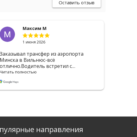
Оставить отзыв
Максим М
1 июня 2026
Заказывал трансфер из аэропорта
Большо
Минска в Вильнюс-всё
Отличн
отлично.Водитель встретил с
вовремя
табличкой, помог с сумками.Машина
Водите
Читать полностью
Читать п
чистая, кондиционер работал.Доехали
багажом
быстро и без пробок, водитель ехал
движен
аккуратно.Отдельное спасибо за то, что
рекомен
подстроились под задержку
рейса.Обязательно обращусь
ещё.Рекомендую эту компанию.
пулярные направления