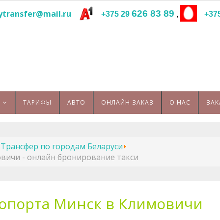
ytransfer@mail.ru
626 83 89
+375 29
,
+37
ТАРИФЫ
АВТО
ОНЛАЙН ЗАКАЗ
О НАС
ЗАК
Трансфер по городам Беларуси
вичи - онлайн бронирование такси
ропорта Минск в Климовичи