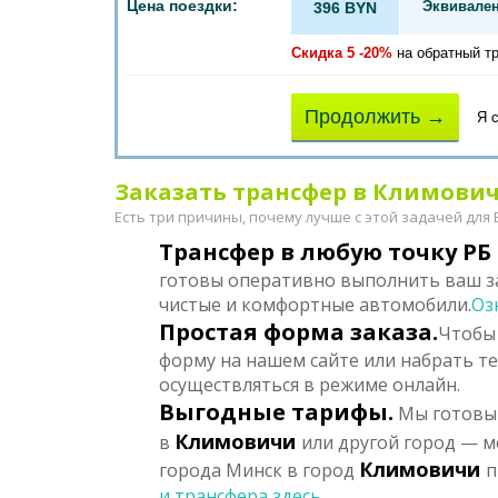
Цена поездки:
Эквивален
396 BYN
Скидка 5 -20%
на обратный т
Продолжить →
Я 
Заказать трансфер в Климовичи
Есть три причины, почему лучше с этой задачей для
Трансфер в любую точку РБ 
готовы оперативно выполнить ваш за
чистые и комфортные автомобили.
Оз
Простая форма заказа.
Чтобы 
форму на нашем сайте или набрать т
осуществляться в режиме онлайн.
Выгодные тарифы.
Мы готовы 
Климовичи
в
или другой город — м
Климовичи
города Минск в город
п
и трансфера здесь...