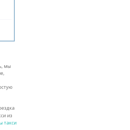
ь, мы
е,
остую
оездка
си из
ы такси