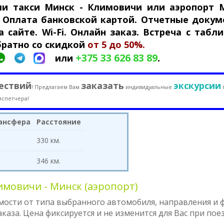
ми такси Минск - Климовичи или аэропорт 
. Оплата банковской картой. Отчетные докум
 сайте. Wi-Fi. Онлайн заказ. Встреча с табли
братно со скидкой
от 5 до 50%.
+375 33 626 83 89
.
или
ествий
заказать
экскурсии
! Предлагаем Вам
индивидуальные
испетчера!
ансфера
Расстояние
330 км.
346 км.
мовичи - Минск (аэропорт)
мости от типа выбранного автомобиля, направления и
аза. Цена фиксируется и не изменится для Вас при пое