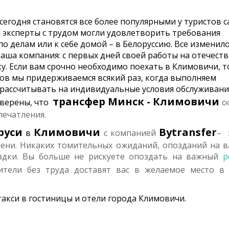
 сегодня становятся все более популярными у туристов 
и эксперты с трудом могли удовлетворить требования
о делам или к себе домой – в Белоруссию. Все изменило
наша компания: с первых дней своей работы на отечест
у. Если вам срочно необходимо поехать в Климовичи, т
пов мы придерживаемся всякий раз, когда выполняем
 рассчитывать на индивидуальные условия обслуживани
трансфер
Минск - Климовичи
уверены, что
о
печатления.
руси
Климовичи
Bytransfer
в
с компанией
– 
мени. Никаких томительных ожиданий, опозданий на 
здки. Вы больше не рискуете опоздать на важный
р
тели без труда доставят вас в желаемое место в
акси в гостиницы и отели города Климовичи.