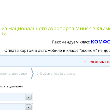
а из Национального аэропорта Минск в Кли
чи.
КОМФ
Рекомендуем класс
Оплата картой в автомобиле в классе "эконом"
не до
* - обязательные
онтакты для связи
3. Выбор способа оплаты
то с водителем