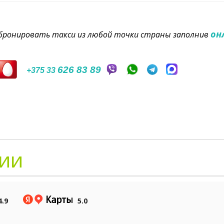
он
забронировать такси из любой точки страны заполнив
626 83 89
+375 33
ии
4.9
5.0