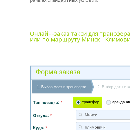
рамках стандартных условий.
Онлайн-заказ такси для трансфер
или по маршруту Минск - Климови
Форма заказа
1. Выбор мест и транспорта
2. Выбор даты и к
трансфер
аренда ав
Тип поездки:
*
Минск
Откуда:
*
Климовичи
Куда:
*