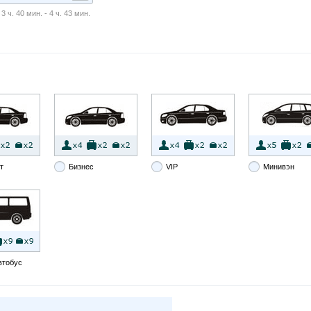
 ч. 40 мин. - 4 ч. 43 мин.
т
Бизнес
VIP
Минивэн
втобус