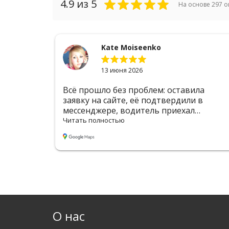
4.9
из 5
На основе
297
о
Kate Moiseenko
13 июня 2026
 до
Всё прошло без проблем: оставила
омендую
заявку на сайте, её подтвердили в
мессенджере, водитель приехал
вовремя. Цена адекватная, оформление
Читать полностью
удобное
О нас