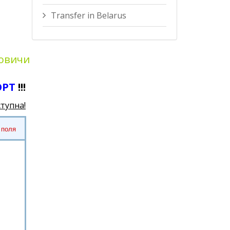
Transfer in Belarus
мовичи
ОРТ
!!!
ступна!
 поля