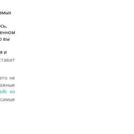
самых
сь,
венном
о вы
я и
ставит
это не
важные
ейс из
 самые