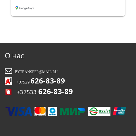
быстро и без пробок, водитель ехал
аккуратно.Отдельное спасибо за то, что
подстроились под задержку
рейса.Обязательно обращусь
ещё.Рекомендую эту компанию.
О нас
BYTRANSFER@MAIL.RU
626-83-89
+37529
626-83-89
+37533