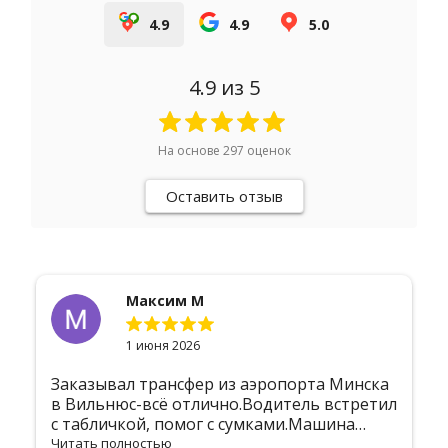
4.9
4.9
5.0
4.9
из 5
На основе
297
оценок
Оставить отзыв
Максим М
1 июня 2026
Заказывал трансфер из аэропорта Минска
в Вильнюс-всё отлично.Водитель встретил
с табличкой, помог с сумками.Машина
чистая, кондиционер работал.Доехали
Читать полностью