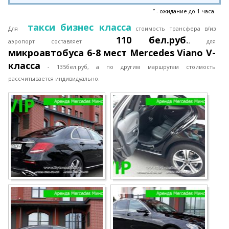
*
- ожидание до 1 часа.
такси бизнес класса
Для
стоимость трансфера в/из
110 бел.руб
.
аэропорт составляет
, для
микроавтобуса 6-8 мест Mercedes Viano V-
класса
-
135бел.руб, а
по другим маршрутам стоимость
рассчитывается индивидуально.