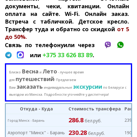
документы, чеки, квитанции. Онлайн
оплата на сайте. Wi-Fi. Онлайн заказ.
Встреча с табличкой. Детское кресло.
Трансфер туда и обратно со скидкой
от 5
до 50%.
Связь по телефону
или через
+375 33 626 83 89
.
или
Весна
Лето
Близко
и
- лучшее время
путешествий
для
! Предлагаем
заказать
экскурсии
Вам
индивидуальные
по Беларуси с
выездом из Минска. Подробности уточняйте у диспетчера!
Откуда - Куда
Стоимость трансфера
Расс
286.8
239 к
бел.руб.
Город Минск -
Барань
230.28
Аэропорт "Минск" - Барань
190 к
бел.руб.