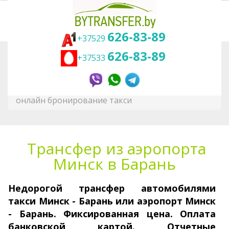
626-83-89
+37529
626-83-89
+37533
Вы здесь:
Главная
Трансфер
Трансфер по городам Беларуси
Трансфер из аэропорта Минск в Барань -
онлайн бронирование такси
Трансфер из аэропорта
Минск в Барань
Недорогой трансфер авто­моби­лями
такси Минск - Барань или аэропорт Минск
-
Барань. Фикси­рован­ная цена. Оплата
банковской картой. Отчетные