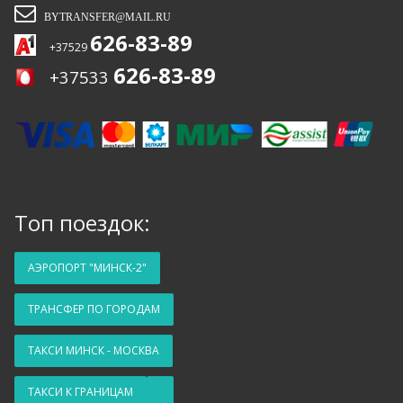
BYTRANSFER@MAIL.RU
626-83-89
+37529
626-83-89
+37533
Топ поездок:
АЭРОПОРТ "МИНСК-2"
ТРАНСФЕР ПО ГОРОДАМ
ТАКСИ МИНСК - МОСКВА
ТАКСИ К ГРАНИЦАМ